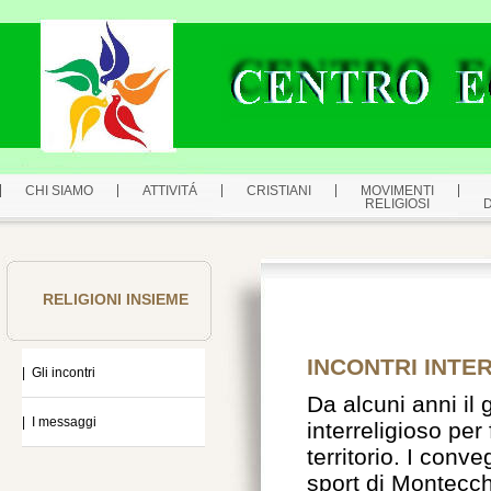
CHI SIAMO
ATTIVITÁ
CRISTIANI
MOVIMENTI
RELIGIOSI
RELIGIONI INSIEME
INCONTRI INTE
| Gli incontri
Da alcuni anni il
| I messaggi
interreligioso per
territorio. I conv
sport di Montecch