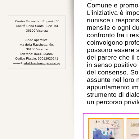
Comune e promoss
L’iniziativa è imp
riunisce i respons
Centro Ecumenico Eugenio IV
mensile o ogni du
Contrà Porta Santa Lucia, 63
36100 Vicenza
confronto fra i re
Sede operativa:
coinvolgono prof
via della Racchetta, 9/c
possono essere st
36100 Vicenza
Telefono: 0444 234582
del parere che il 
Codice Fiscale: 95012620241
in senso positivo 
e-mail:
info@centroeugenioiv.org
del consenso. Son
assunte nel loro 
appuntamento impo
strumento di dialo
un percorso privil