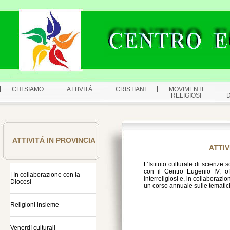
CHI SIAMO
ATTIVITÁ
CRISTIANI
MOVIMENTI
RELIGIOSI
ATTIVITÁ IN PROVINCIA
ATTIV
L’Istituto culturale di scienze
con il Centro Eugenio IV, o
| In collaborazione con la
interreligiosi e, in collaboraz
Diocesi
un corso annuale sulle tematich
Religioni insieme
Venerdì culturali