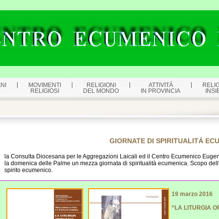
NI
MOVIMENTI
RELIGIONI
ATTIVITÁ
RELIG
RELIGIOSI
DEL MONDO
IN PROVINCIA
INSI
GIORNATE DI SPIRITUALITÁ EC
la Consulta Diocesana per le Aggregazioni Laicali ed il Centro Ecumenico Eugen
la domenica delle Palme un mezza giornata di spiritualità ecumenica. Scopo dell'
spirito ecumenico.
19 marzo 2016
“LA LITURGIA O