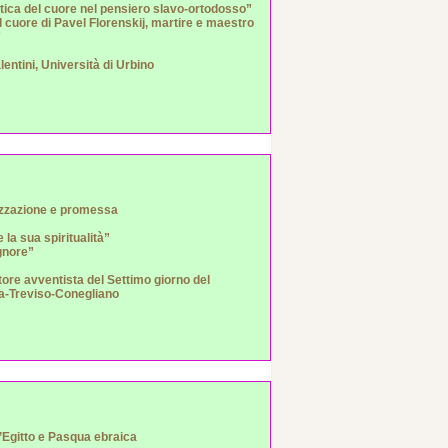
tica del cuore nel pensiero slavo-ortodosso”
 cuore di Pavel Florenskij, martire e maestro
”
lentini, Università di Urbino
izzazione e promessa
la sua spiritualità”
gnore”
tore avventista del Settimo giorno del
ia-Treviso-Conegliano
l’Egitto e Pasqua ebraica