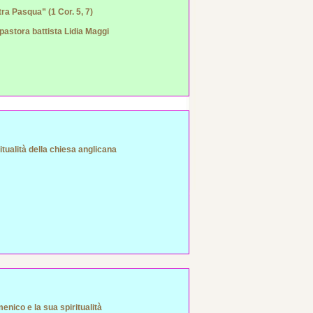
tra Pasqua” (1 Cor. 5, 7)
a pastora battista Lidia Maggi
tualità della chiesa anglicana
nico e la sua spiritualità