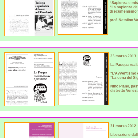
“Sapienza e mis
“La sapienza del
di ecumenismo
prof. Natalino Va
23 marzo 2013
La Pasqua real
“L’Avventismo e 
“La cena del Si
Nino Plano, pas
distretto Venez
31 marzo 2012
Liberazione dal