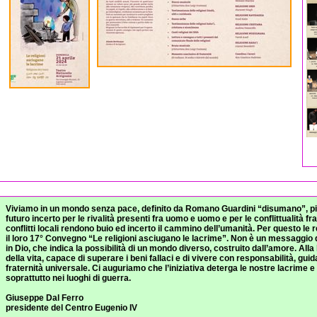
Viviamo in un mondo senza pace, definito da Romano Guardini “disumano”, pien
futuro incerto per le rivalità presenti fra uomo e uomo e per le conflittualità fra
conflitti locali rendono buio ed incerto il cammino dell’umanità. Per questo le r
il loro 17° Convegno “Le religioni asciugano le lacrime”. Non è un messaggio 
in Dio, che indica la possibilità di un mondo diverso, costruito dall’amore. All
della vita, capace di superare i beni fallaci e di vivere con responsabilità, guid
fraternità universale. Ci auguriamo che l’iniziativa deterga le nostre lacrime e 
soprattutto nei luoghi di guerra.
Giuseppe Dal Ferro
presidente del Centro Eugenio IV