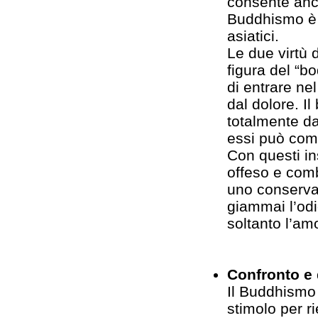
consente anch
Buddhismo è 
asiatici.
Le due virtù 
figura del “bo
di entrare nel
dal dolore. Il
totalmente da
essi può com-p
Con questi in
offeso e comb
uno conserva t
giammai l’odi
soltanto l’am
Confronto e 
Il Buddhismo 
stimolo per ri