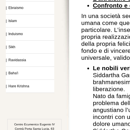
Confronto e 
| Ebraismo
In una società s
| Islam
umana come quell
particolare. L’in
| Induismo
propria realizzaz
della propria feli
| Sikh
fondo e di vincere
universale, valido 
| Ravidassia
Le nobili ver
| Baha'i
Siddartha Ga
brahmanesimo
| Hare Krishna
liberazione.
Nato da famigl
problema dell
angustiano l’
incontri con 
dolore umano,
Centro Ecumenico Eugenio IV
Contrà Porta Santa Lucia, 63