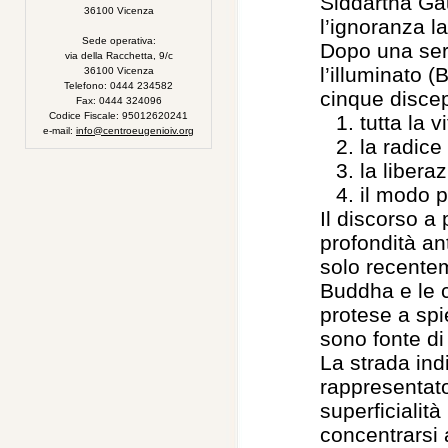
Siddartha Gau
36100 Vicenza
l’ignoranza l
Sede operativa:
Dopo una ser
via della Racchetta, 9/c
l’illuminato 
36100 Vicenza
Telefono: 0444 234582
cinque discep
Fax: 0444 324096
Codice Fiscale: 95012620241
tutta la v
e-mail:
info@centroeugenioiv.org
la radice
la libera
il modo p
Il discorso a
profondità an
solo recentem
Buddha e le 
protese a spi
sono fonte di 
La strada ind
rappresentato
superficialit
concentrarsi 