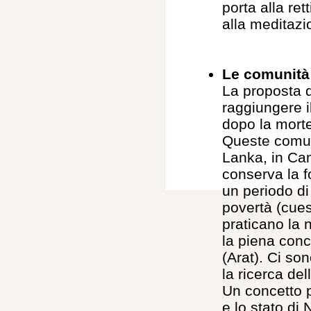
porta alla re
alla meditazi
Le comunità
La proposta d
raggiungere i
dopo la mort
Queste comuni
Lanka, in Ca
conserva la f
un periodo di
povertà (cuest
praticano la 
la piena conc
(Arat). Ci s
la ricerca del
Un concetto p
e lo stato di 