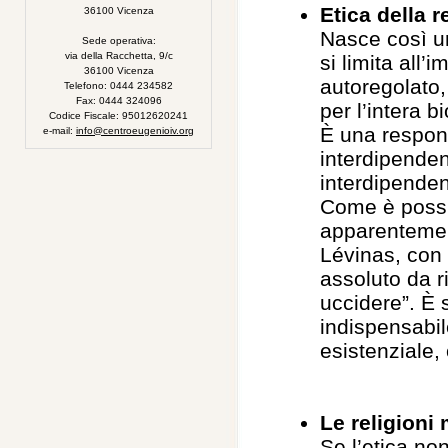
Etica della 
36100 Vicenza
Nasce così un
Sede operativa:
via della Racchetta, 9/c
si limita all
36100 Vicenza
autoregolato,
Telefono: 0444 234582
Fax: 0444 324096
per l’intera b
Codice Fiscale: 95012620241
È una respon
e-mail:
info@centroeugenioiv.org
interdipenden
interdipende
Come è possi
apparentemen
Lévinas, con 
assoluto da r
uccidere”. È 
indispensabil
esistenziale,
Le religioni 
Se l’etica no