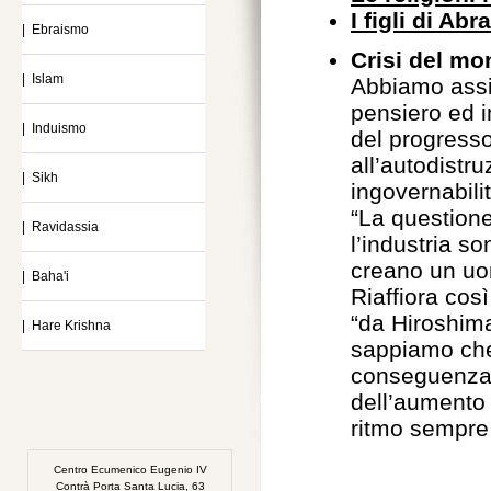
I figli di Ab
| Ebraismo
Crisi del m
| Islam
Abbiamo assist
pensiero ed i
| Induismo
del progresso
all’autodistr
| Sikh
ingovernabilit
“La questione
| Ravidassia
l’industria s
creano un uom
| Baha'i
Riaffiora cos
“da Hiroshima
| Hare Krishna
sappiamo che 
conseguenza “
dell’aumento
ritmo sempre 
Centro Ecumenico Eugenio IV
Contrà Porta Santa Lucia, 63