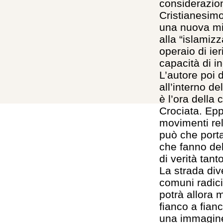
considerazion
Cristianesim
una nuova mis
alla “islamiz
operaio di ier
capacità di in
L’autore poi 
all’interno d
è l’ora della
Crociata. Epp
movimenti rel
può che portar
che fanno dell
di verità tant
La strada div
comuni radici
potrà allora m
fianco a fian
una immagine 